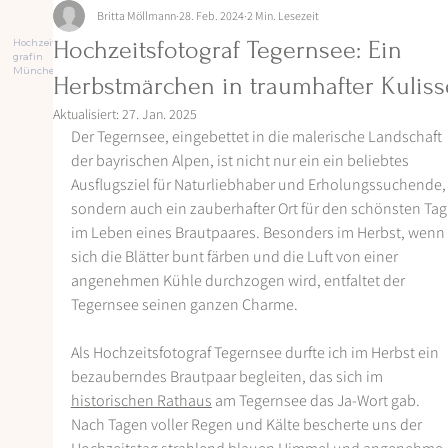
Britta Möllmann
28. Feb. 2024
2 Min. Lesezeit
Hochzeitsfoto
Hochzeitsfotograf Tegernsee: Ein
grafin
München
Herbstmärchen in traumhafter Kuliss
Aktualisiert:
27. Jan. 2025
Der Tegernsee, eingebettet in die malerische Landschaft 
der bayrischen Alpen, ist nicht nur ein ein beliebtes 
Ausflugsziel für Naturliebhaber und Erholungssuchende,
sondern auch ein zauberhafter Ort für den schönsten Tag
im Leben eines Brautpaares. Besonders im Herbst, wenn 
sich die Blätter bunt färben und die Luft von einer 
angenehmen Kühle durchzogen wird, entfaltet der 
Tegernsee seinen ganzen Charme.
Als Hochzeitsfotograf Tegernsee durfte ich im Herbst ein 
bezauberndes Brautpaar begleiten, das sich im 
historischen Rathaus
 am Tegernsee das Ja-Wort gab. 
Nach Tagen voller Regen und Kälte bescherte uns der 