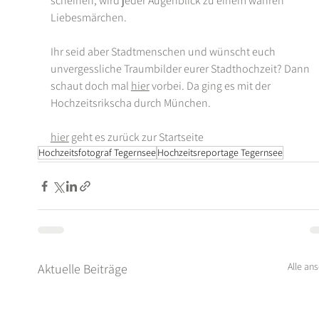
scheinen, wird jeder Augenblick zu einem wahren 
Liebesmärchen.
Ihr seid aber Stadtmenschen und wünscht euch 
unvergessliche Traumbilder eurer Stadthochzeit? Dann 
schaut doch mal 
hier
 vorbei. Da ging es mit der 
Hochzeitsrikscha durch München.
hier
 geht es zurück zur Startseite 
Hochzeitsfotograf Tegernsee
Hochzeitsreportage Tegernsee
Alle an
Aktuelle Beiträge